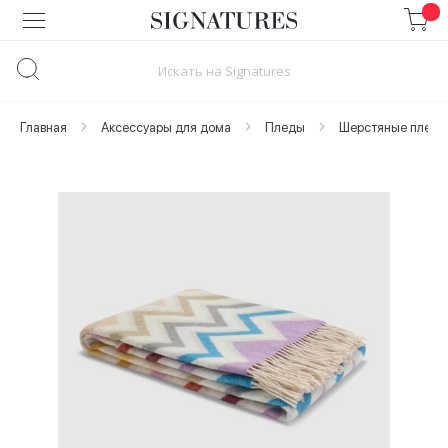
Skip
to
Content
Главная
Аксессуары для дома
Пледы
Шерстяные пледы
Skip
to
the
end
of
the
images
gallery