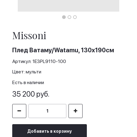
Skip
to
the
Missoni
beginning
of
the
Плед Ватаму/Watamu, 130x190cм
images
gallery
Артикул: 1E3PL9110-100
Цвет: мульти
Есть в наличии
35 200 руб.
Добавить в корзину