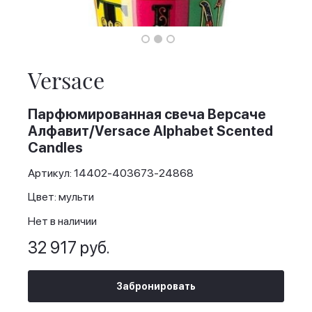
Skip
to
the
Versace
beginning
of
the
Парфюмированная свеча Версаче
images
Алфавит/Versace Alphabet Scented
gallery
Candles
Артикул: 14402-403673-24868
Цвет: мульти
Нет в наличии
32 917 руб.
Забронировать