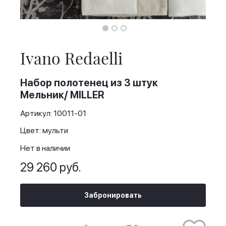
Skip
to
the
Ivano Redaelli
beginning
of
the
Набор полотенец из 3 штук
images
Мельник/ MILLER
gallery
Артикул: 10011-01
Цвет: мульти
Нет в наличии
29 260 руб.
Забронировать