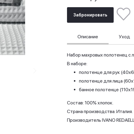
Забронировать
Описание
Уход
Набор махровых полотенец с 
В наборе:
полотенце для рук (40x6
полотенце для лица (60x
банное полотенце (110x
Состав: 100% хлопок.
Страна производства: Италия.
Производитель IVANO REDAELL