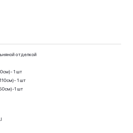
льняной отделкой
0см)- 1 шт
110см)- 1 шт
150см)-1 шт
I