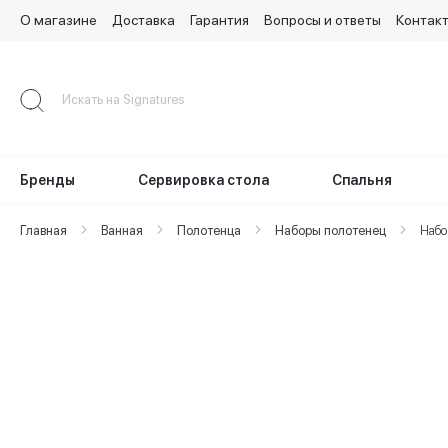
О магазине
Доставка
Гарантия
Вопросы и ответы
Контак
Skip
to
Content
Бренды
Сервировка стола
Спальня
Главная
Ванная
Полотенца
Наборы полотенец
Набо