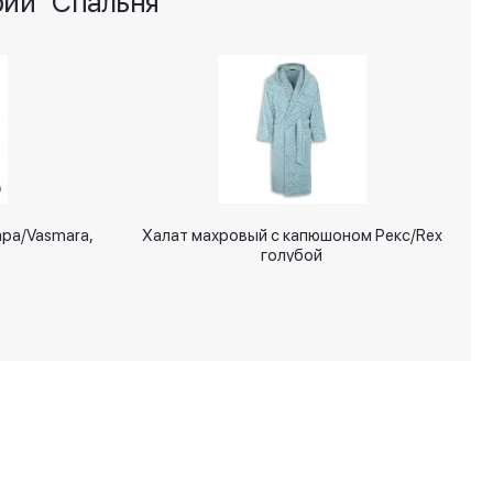
рии "Спальня"
ра/Vasmara,
Халат махровый с капюшоном Рекс/Rex
голубой
+7 (495) 287 00 65