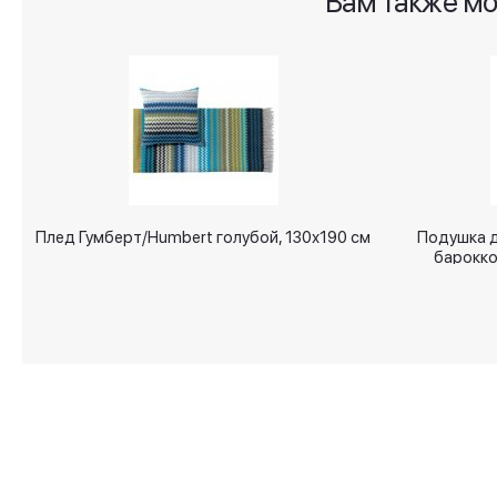
Вам также мо
gallery
Плед Гумберт/Humbert голубой, 130х190 см
Подушка д
барокко/