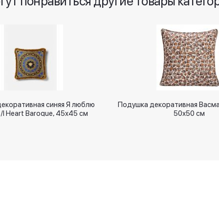
гут понравиться другие товары катего
екоративная cиняя Я люблю
Подушка декоративная Васма
I Heart Baroque, 45х45 см
50х50 см