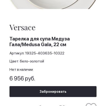
Skip
to
the
Versace
beginning
of
the
Тарелка для супа Медуза
images
Гала/Medusa Gala, 22 см
gallery
Артикул: 19325-403635-10322
Цвет: бело-золотой
Нет в наличии
6 956 руб.
Забронировать