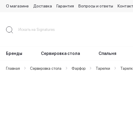
О магазине
Доставка
Гарантия
Вопросы и ответы
Контак
Skip
to
Content
Бренды
Сервировка стола
Спальня
Главная
Сервировка стола
Фарфор
Тарелки
Тарелк