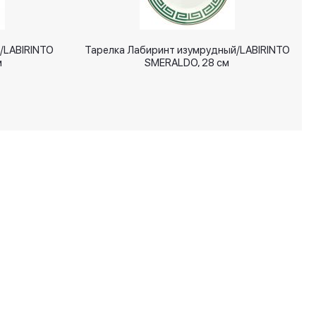
/LABIRINTO
Тарелка Лабиринт изумрудный/LABIRINTO
м
SMERALDO, 28 см
+7 (495) 287 00 65
info@signatures.ru
Москва, Филипповский пер, д.9
Время работы:
пн-пт 10:00 - 19:00