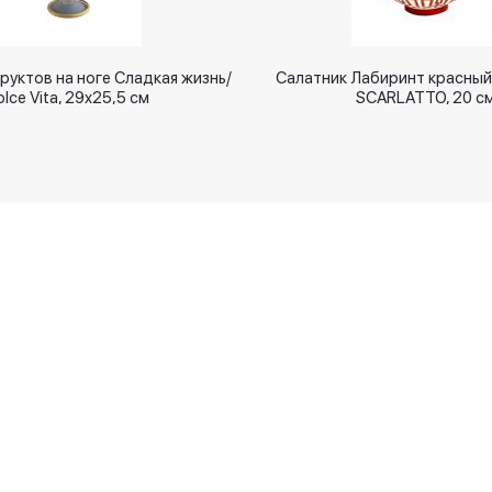
руктов на ноге Сладкая жизнь/
Салатник Лабиринт красный
lce Vita, 29x25,5 см
SСARLATTO, 20 с
Новинки
Оплачивайте
Подарки
Дизайн интерьера
Мы в соцсетях