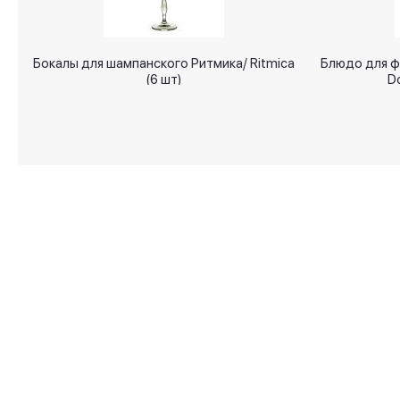
Бокалы для шампанского Ритмика/ Ritmica
Блюдо для ф
(6 шт)
Do
О магазине
Аксессуары для дома
Доставка
Сервировка стола
Гарантия
Спальня
Вопросы и ответы
Ванная
Контакты
Lifestyle