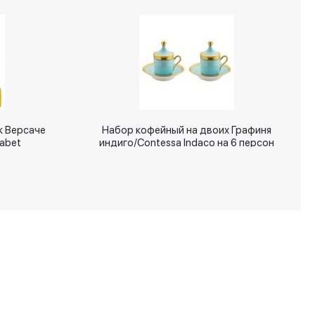
к Версаче
Набор кофейный на двоих Графиня
abet
индиго/Contessa Indaco на 6 персон
+7 (495) 287 00 65
info@signatures.ru