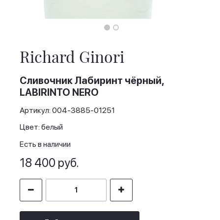
Skip
to
the
Richard Ginori
beginning
of
the
Сливочник Лабиринт чёрный,
images
LABIRINTO NERO
gallery
Артикул: 004-3885-01251
Цвет: белый
Есть в наличии
18 400 руб.