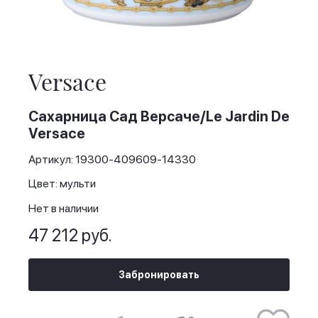
Skip
to
the
Versace
beginning
of
the
Сахарница Сад Версаче/Le Jardin De
images
Versace
gallery
Артикул: 19300-409609-14330
Цвет: мульти
Нет в наличии
47 212 руб.
Забронировать