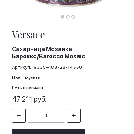
Skip
to
the
Versace
beginning
of
the
Сахарница Мозаика
images
Барокко/Barocco Mosaic
gallery
Артикул: 19335-403728-14330
Цвет: мульти
Есть в наличии
47 211 руб.