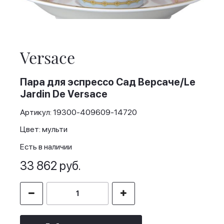
Skip
to
the
Versace
beginning
of
the
Пара для эспрессо Сад Версаче/Le
images
Jardin De Versace
gallery
Артикул: 19300-409609-14720
Цвет: мульти
Есть в наличии
33 862 руб.