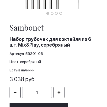
Skip
to
the
Sambonet
beginning
of
the
Набор трубочек для коктейля из 6
images
шт. Mix&Play, серебряный
gallery
Артикул: 59301-06
Цвет: серебряный
Есть в наличии
3 038 руб.