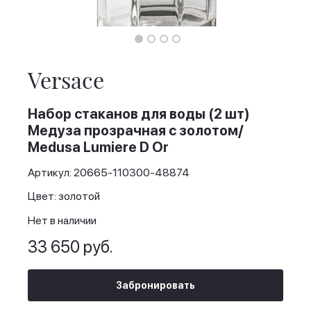
Skip
to
the
Versace
beginning
of
the
Набор стаканов для воды (2 шт)
images
Медуза прозрачная с золотом/
gallery
Medusa Lumiere D Or
Артикул: 20665-110300-48874
Цвет: золотой
Нет в наличии
33 650 руб.
Забронировать