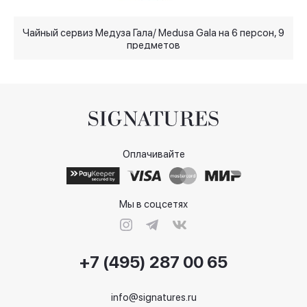
Чайный сервиз Медуза Гала/ Medusa Gala на 6 персон, 9
П
предметов
Оплачивайте
Мы в соцсетях
+7 (495) 287 00 65
info@signatures.ru