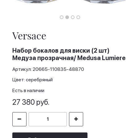
Skip
to
the
Versace
beginning
of
the
Набор бокалов для виски (2 шт)
images
Медуза прозрачная/ Medusa Lumiere
gallery
Артикул: 20665-110835-48870
Цвет: серебряный
Есть в наличии
27 380 руб.