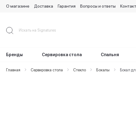
О магазине
Доставка
Гарантия
Вопросы и ответы
Контак
Skip
to
Content
Бренды
Сервировка стола
Спальня
Главная
Сервировка стола
Стекло
Бокалы
Бокал дл