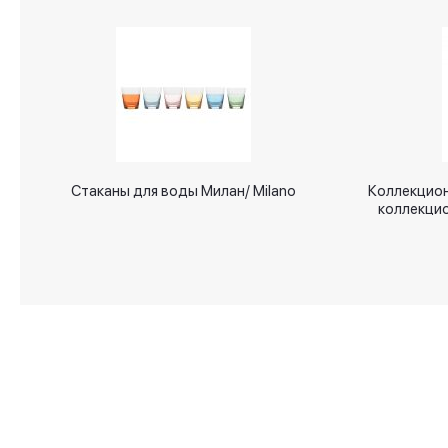
gallery
Стаканы для воды Милан/ Milano
Коллекцион
коллекцио
О магазине
Аксессуары для дома