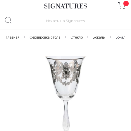
Skip
to
Content
Главная
Сервировка стола
Стекло
Бокалы
Бокал дл
Skip
to
the
end
of
the
images
gallery