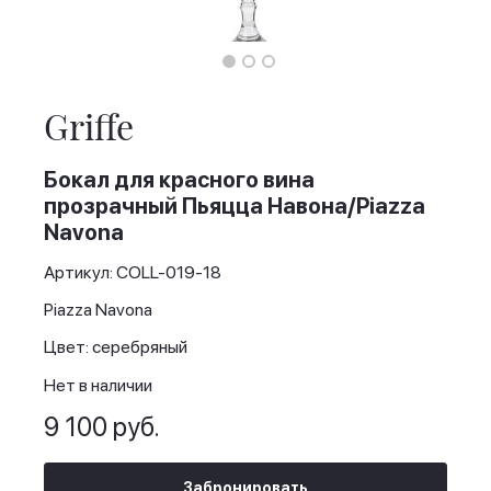
Skip
to
the
Griffe
beginning
of
the
Бокал для красного вина
images
прозрачный Пьяцца Навона/Piazza
gallery
Navona
Артикул: COLL-019-18
Piazza Navona
Цвет: серебряный
Нет в наличии
9 100 руб.
Забронировать