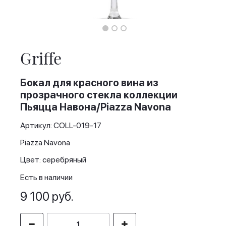
Skip
to
the
Griffe
beginning
of
the
Бокал для красного вина из
images
прозрачного стекла коллекции
gallery
Пьяцца Навона/Piazza Navona
Артикул: COLL-019-17
Piazza Navona
Цвет: серебряный
Есть в наличии
9 100 руб.