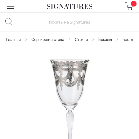
Skip
to
Content
Главная
Сервировка стола
Стекло
Бокалы
Бокал дл
Skip
to
the
end
of
the
images
gallery