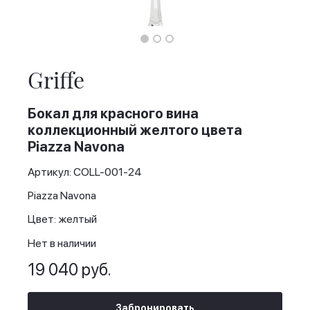
Skip
to
the
Griffe
beginning
of
the
Бокал для красного вина
images
коллекционный желтого цвета
gallery
Piazza Navona
Артикул: COLL-001-24
Piazza Navona
Цвет: желтый
Нет в наличии
19 040 руб.
Забронировать