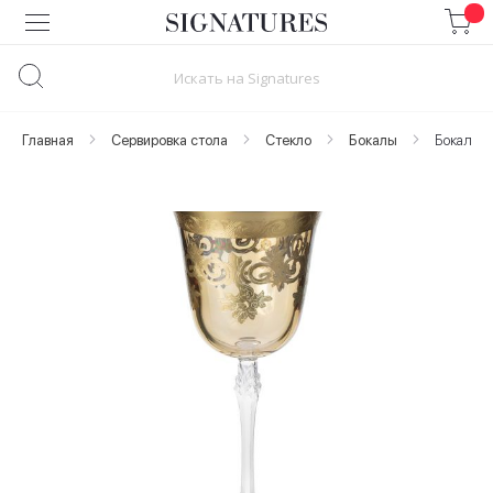
Skip
to
Content
Главная
Сервировка стола
Стекло
Бокалы
Бокал дл
Skip
to
the
end
of
the
images
gallery