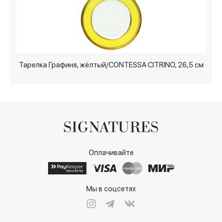
Тарелка Графиня, жёлтый/CONTESSA CITRINO, 26,5 см
Т
Оплачивайте
Мы в соцсетях