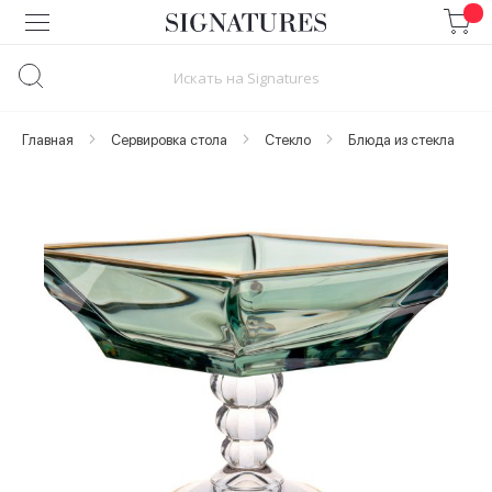
Skip
to
Content
Главная
Сервировка стола
Стекло
Блюда из стекла
Skip
to
the
end
of
the
images
gallery