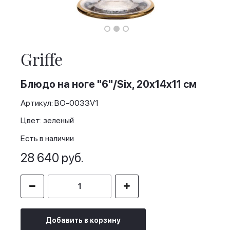
Skip
to
the
Griffe
beginning
of
the
Блюдо на ноге "6"/Six, 20x14x11 см
images
gallery
Артикул: BO-0033V1
Цвет: зеленый
Есть в наличии
28 640 руб.
Добавить в корзину