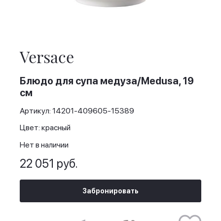
Skip
to
the
Versace
beginning
of
the
Блюдо для супа медуза/Medusa, 19
images
см
gallery
Артикул: 14201-409605-15389
Цвет: красный
Нет в наличии
22 051 руб.
Забронировать