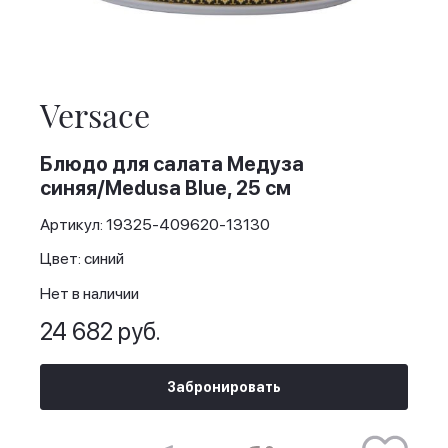
Skip
to
the
Versace
beginning
of
the
Блюдо для салата Медуза
images
синяя/Medusa Blue, 25 см
gallery
Артикул: 19325-409620-13130
Цвет: синий
Нет в наличии
24 682 руб.
Забронировать