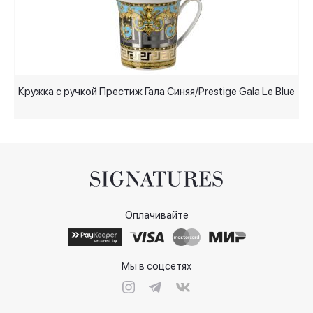
Кружка с ручкой Престиж Гала Синяя/Prestige Gala Le Blue
Б
Оплачивайте
Мы в соцсетях