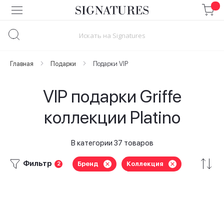
Skip
to
Content
Главная
Подарки
Подарки VIP
VIP подарки Griffe
коллекции Platino
В категории 37 товаров
Фильтр
Бренд
Коллекция
2