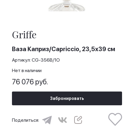
Skip
to
the
Griffe
beginning
of
the
Ваза Каприз/Capriccio, 23,5х39 см
images
gallery
Артикул: CG-356B/1O
Нет в наличии
76 076 руб.
Забронировать
Поделиться: