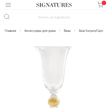
Skip
to
Content
Главная
Аксессуары для дома
Вазы
Ваза Каприз/Capricci
Skip
to
the
end
of
the
images
gallery