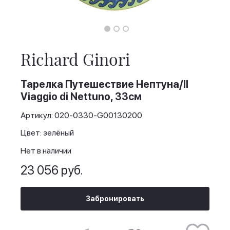
Skip
to
the
Richard Ginori
beginning
of
the
Тарелка Путешествие Нептуна/Il
images
Viaggio di Nettuno, 33см
gallery
Артикул: 020-0330-G00130200
Цвет: зелёный
Нет в наличии
23 056 руб.
Забронировать