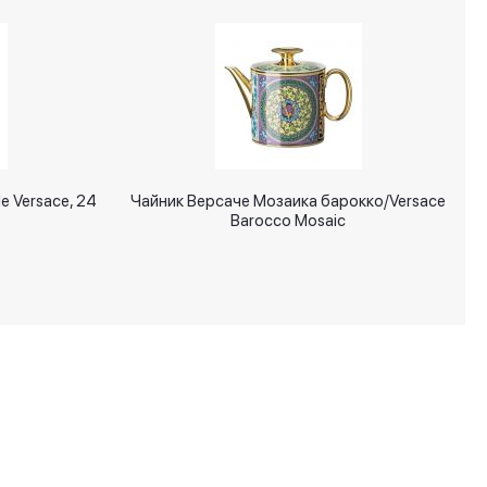
e Versace, 24
Чайник Версаче Мозаика барокко/Versace
Barocco Mosaic
+7 (495) 287 00 65
info@signatures.ru