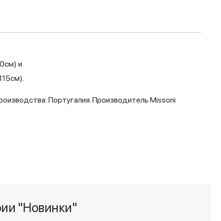
0см) и
115см).
производства: Португалия. Производитель Missoni
рии "Новинки"