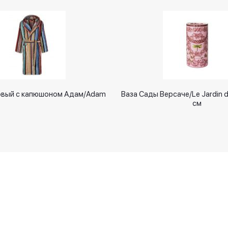
овый с капюшоном Адам/Adam
Ваза Сады Версаче/Le Jardin d
см
Новинки
Оплачивайте