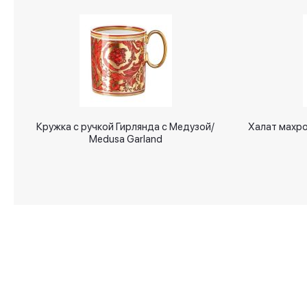
gallery
Кружка с ручкой Гирлянда с Медузой/
Халат махр
Medusa Garland
О магазине
Аксессуары для дома