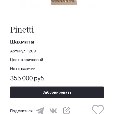
Skip
to
the
Pinetti
beginning
of
the
Шахматы
images
gallery
Артикул: 1209
Цвет: коричневый
Нет в наличии
355 000 руб.
Забронировать
Поделиться: