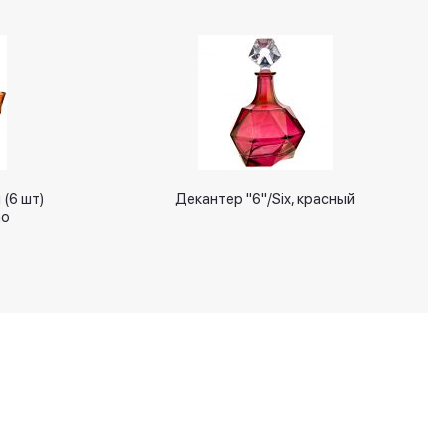
(6 шт)
Декантер "6"/Six, красный
no
+7 (495) 287 00 65