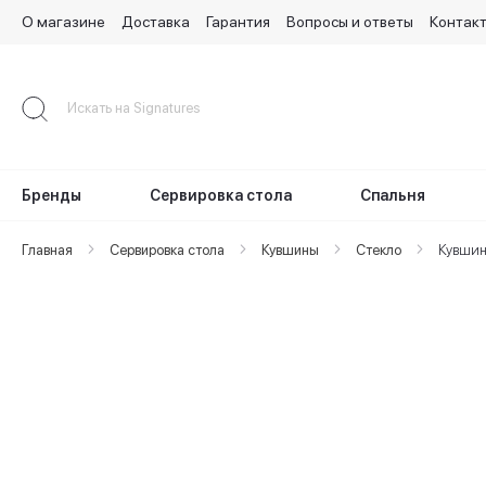
О магазине
Доставка
Гарантия
Вопросы и ответы
Контак
Skip
to
Content
Бренды
Сервировка стола
Спальня
Главная
Сервировка стола
Кувшины
Стекло
Кувши