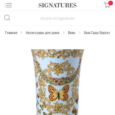
Skip
to
Content
Главная
Аксессуары для дома
Вазы
Ваза Сады Версаче/ Le
Skip
to
the
end
of
the
images
gallery