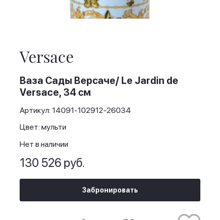
Skip
to
the
Versace
beginning
of
the
Ваза Сады Версаче/ Le Jardin de
images
Versace, 34 см
gallery
Артикул: 14091-102912-26034
Цвет: мульти
Нет в наличии
130 526 руб.
Забронировать