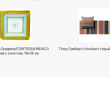
 Графиня/CONTESSA INDACO
Плед Гумберт/ Humbert серый
ая с золотом, 18х18 см
Новинки
Оплачивайте