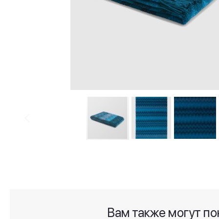
Skip
to
the
beginning
of
the
Вам также могут по
images