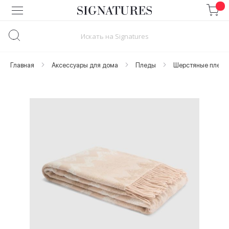
Skip
to
Content
Главная
Аксессуары для дома
Пледы
Шерстяные пледы
Skip
to
the
end
of
the
images
gallery