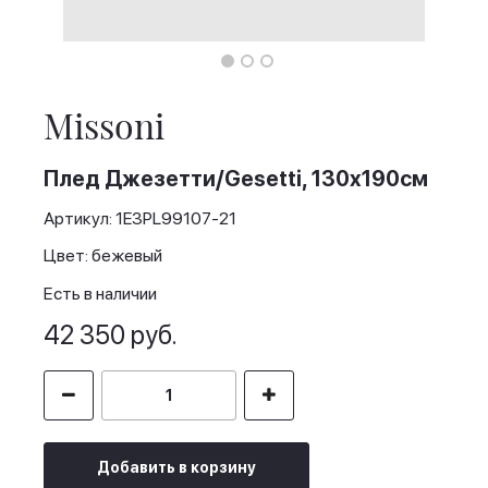
Skip
to
the
Missoni
beginning
of
the
Плед Джезетти/Gesetti, 130x190см
images
gallery
Артикул: 1E3PL99107-21
Цвет: бежевый
Есть в наличии
42 350 руб.
Добавить в корзину