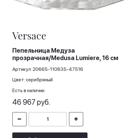
Skip
to
the
Versace
beginning
of
the
Пепельница Медуза
images
прозрачная/Medusa Lumiere, 16 см
gallery
Артикул: 20665-110835-47516
Цвет: серебряный
Есть в наличии
46 967 руб.