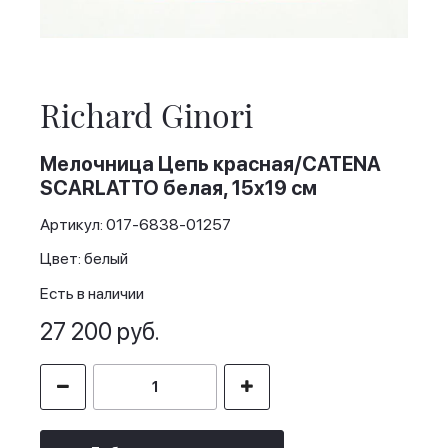
Skip
to
the
Richard Ginori
beginning
of
the
Мелочница Цепь красная/CATENA
images
SCARLATTO белая, 15x19 см
gallery
Артикул: 017-6838-01257
Цвет: белый
Есть в наличии
27 200 руб.