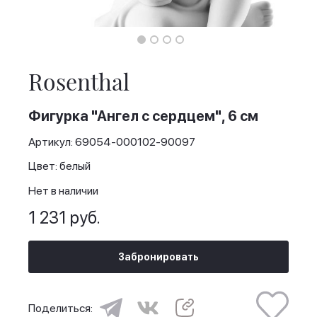
Skip
to
the
Rosenthal
beginning
of
the
Фигурка "Ангел с сердцем", 6 см
images
gallery
Артикул: 69054-000102-90097
Цвет: белый
Нет в наличии
1 231 руб.
Забронировать
Поделиться: