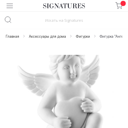
Skip
to
Content
Главная
Аксессуары для дома
Фигурки
Фигурка "Ангел с
Skip
to
the
end
of
the
images
gallery