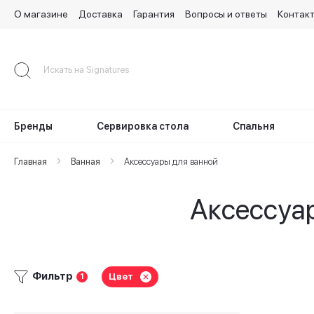
О магазине
Доставка
Гарантия
Вопросы и ответы
Контак
Skip
to
Content
Бренды
Сервировка стола
Спальня
Главная
Ванная
Аксессуары для ванной
Аксессуар
Фильтр
Цвет
1