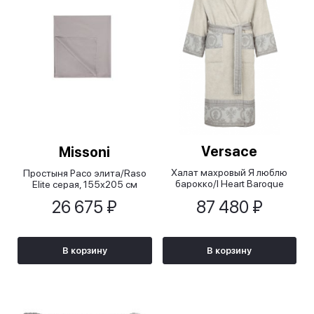
Versace
Missoni
Халат махровый Я люблю
Простыня Расо элита/Raso
барокко/I Heart Baroque
Elite серая, 155х205 см
серый
26 675 ₽
87 480 ₽
В корзину
В корзину