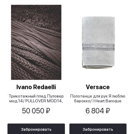
Ivano Redaelli
Versace
Трикотажный плед Пуловер
Полотенце для рук Я люблю
мод.14/ PULLOVER MOD.14,
барокко/ I Heart Baroque
120х180 см
серое, 40х60 см
50 050 ₽
6 804 ₽
Забронировать
Забронировать