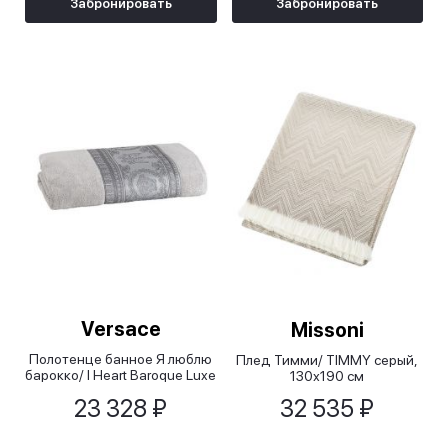
Забронировать
Забронировать
Versace
Missoni
Полотенце банное Я люблю
Плед Тимми/ TIMMY серый,
барокко/ I Heart Baroque Luxe
130х190 см
серое, 100x170 см
23 328 ₽
32 535 ₽