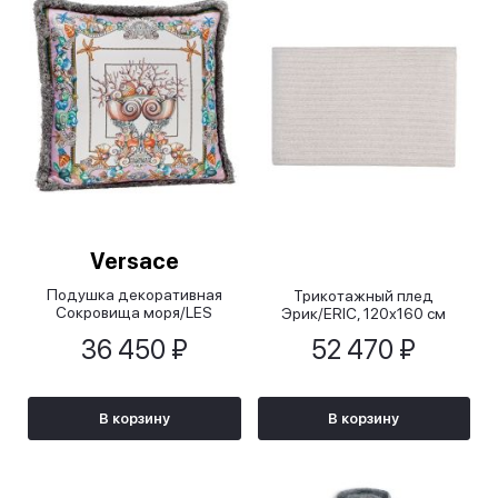
Versace
Подушка декоративная
Трикотажный плед
Сокровища моря/LES
Эрик/ERIC, 120х160 см
ETOILES DE LA MER, 45х45
36 450 ₽
52 470 ₽
см
В корзину
В корзину