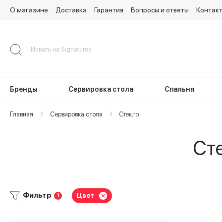
О магазине
Доставка
Гарантия
Вопросы и ответы
Контак
Skip
to
Content
Бренды
Сервировка стола
Спальня
Главная
Сервировка стола
Стекло
Сте
Фильтр
Цвет
1