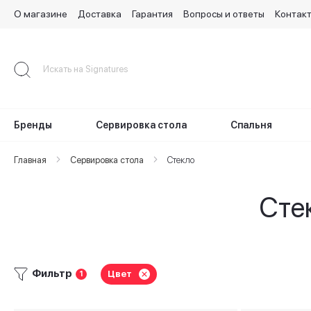
О магазине
Доставка
Гарантия
Вопросы и ответы
Контак
Skip
to
Content
Бренды
Сервировка стола
Спальня
Главная
Сервировка стола
Стекло
Сте
Фильтр
Цвет
1