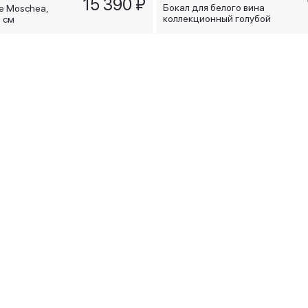
15 390 ₽
Бокал для белого вина
е Moschea,
коллекционный голубой
6 см
Piazza Navona