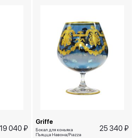
Griffe
19 040 ₽
25 340 ₽
Бокал для коньяка
Пьяцца Навона/Piazza