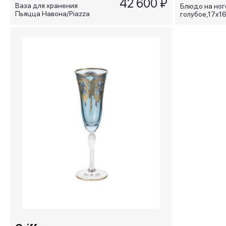
42 600 ₽
Ваза для хранения
Блюдо на ног
Пьяцца Навона/Piazza
голубое,17x1
Navona, голубая, 18х18 см