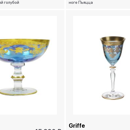
й голубой
ноге Пьяцца
a
Навона/Piazza Navona,
голубая, 18х26 см
Griffe