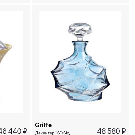
Navona
Griffe
46 440 ₽
48 580 ₽
Декантер "6"/Six,