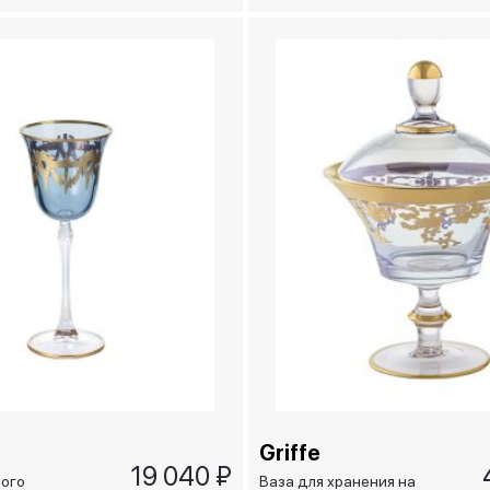
Piazza Navona
Griffe
19 040 ₽
лого
Ваза для хранения на