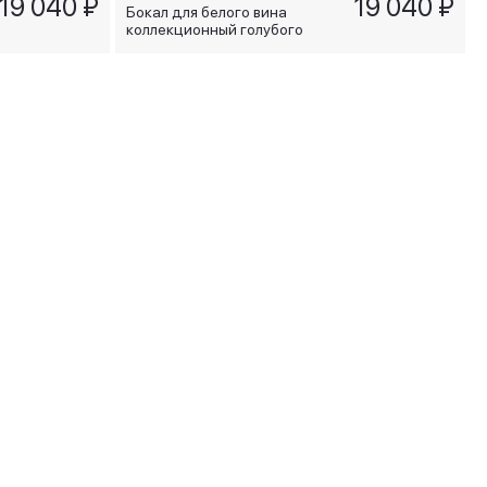
19 040 ₽
19 040 ₽
Бокал для белого вина
коллекционный голубого
цвета Piazza Navona