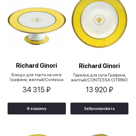
Richard Ginori
Richard Ginori
Блюдо для торта на ноге
Тарелка для супа Графиня,
Графиня, жёлтый/Contessa
жёлтый/CONTESSA CITRINO
Citrino, 26х10 см
34 315 ₽
13 920 ₽
В корзину
Забронировать