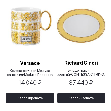
Richard Ginori
Versace
Блюдо Графиня,
Кружка с ручкой Медуза
жёлтый/CONTESSA CITRINO,
рапсодия/Medusa Rhapsody
34 см
14 040 ₽
37 440 ₽
Забронировать
Забронировать