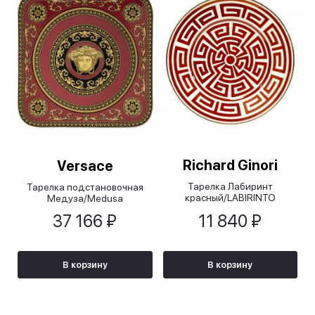
Richard Ginori
Versace
Тарелка Лабиринт
Тарелка подстановочная
красный/LABIRINTO
Медуза/Medusa
SСARLATTO, 22 см
37 166 ₽
11 840 ₽
В корзину
В корзину