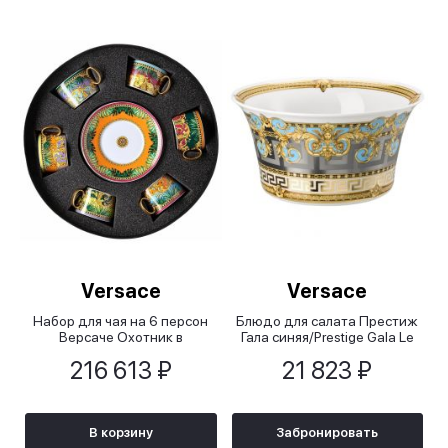
Versace
Versace
Набор для чая на 6 персон
Блюдо для салата Престиж
Версаче Охотник в
Гала синяя/Prestige Gala Le
джунглях/Versace Jungle
Blue, 20 см
216 613 ₽
21 823 ₽
Animalier
В корзину
Забронировать