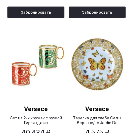
Забронировать
Забронировать
Versace
Versace
Сет из 2-х кружек с ручкой
Тарелка для хлеба Сады
Гирлянда из
Версаче/Le Jardin De
Медузы/Medusa Garland
Versace, 18 см
40 434 ₽
4 575 ₽