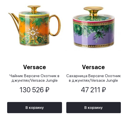
Versace
Versace
Чайник Версаче Охотник в
Сахарница Версаче Охотник
джунглях/Versace Jungle
в джунглях/Versace Jungle
Animalier
Animalier
130 526 ₽
47 211 ₽
В корзину
В корзину