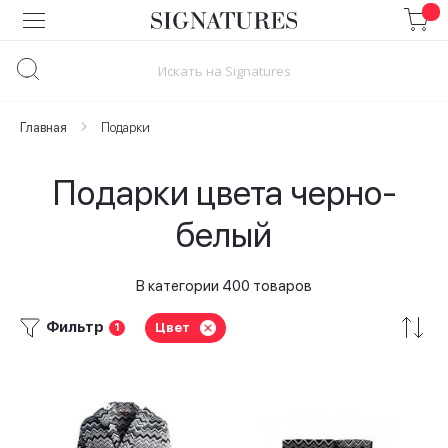
Skip
to
Content
Главная
Подарки
Подарки цвета черно-
белый
В категории 400 товаров
Фильтр
Цвет
1