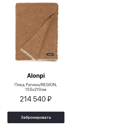
Аlonpi
Плед Регион/REGION,
155x210cм
214 540 ₽
Забронировать