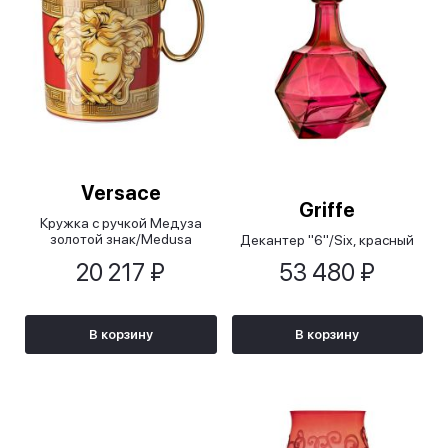
Versace
Griffe
Кружка с ручкой Медуза
золотой знак/Medusa
Декантер "6"/Six, красный
Amplified Golden Coin
20 217 ₽
53 480 ₽
В корзину
В корзину