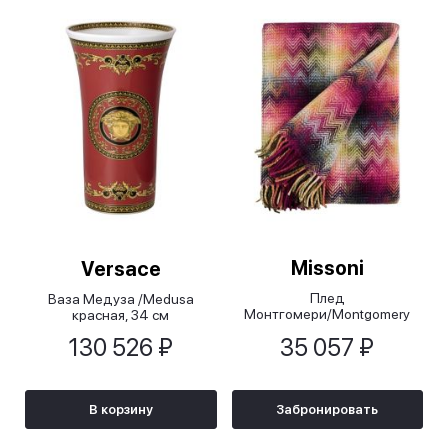
Missoni
Versace
Плед
Ваза Медуза /Medusa
Монтгомери/Montgomery
красная, 34 см
разноцветный, 130х190 см
130 526 ₽
35 057 ₽
В корзину
Забронировать