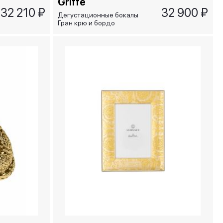
Griffe
32 210 ₽
32 900 ₽
Дегустационные бокалы
Гран крю и бордо
крутящиеся/Grand Cru и
Bordeaux Gira e Rigira (2
шт), золотые