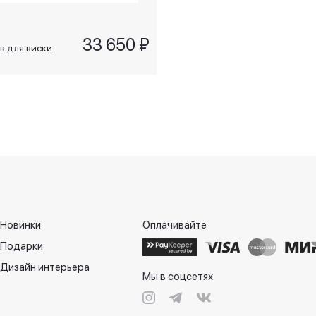
33 650 ₽
в для виски
а
 золотом/
re D Or
Новинки
Оплачивайте
Подарки
Дизайн интерьера
Мы в соцсетях