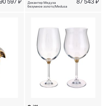
90 597 ₽
87 543 ₽
Декантер Медуза
безумное золото/Medusa
Madness Oro