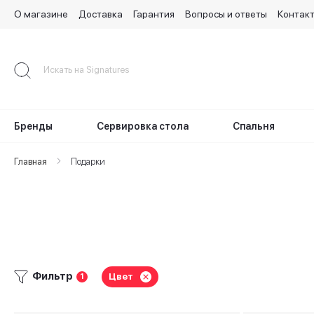
О магазине
Доставка
Гарантия
Вопросы и ответы
Контак
Skip
to
Content
Бренды
Сервировка стола
Спальня
Главная
Подарки
Фильтр
Цвет
1