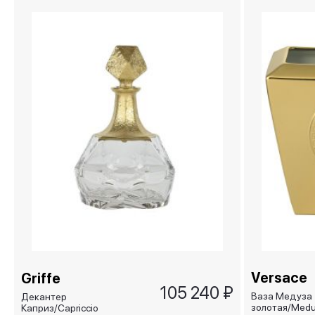
Versace
Griffe
105 240 ₽
Ваза Медуза
Декантер
золотая/Medus
Каприз/Capriccio