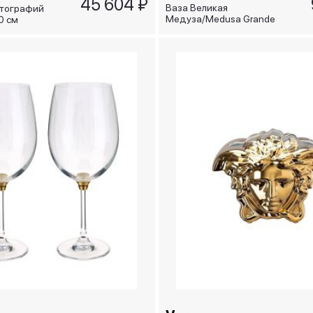
45 604 ₽
Ваза Великая
отографий
Медуза/Medusa Grande
0 см
золотая, 21 см