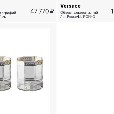
Versace
47 770 ₽
1
Объект декоративный
отографий
Лил Рокко/LIL ROKKO
0 см
золотой, 23x29 см