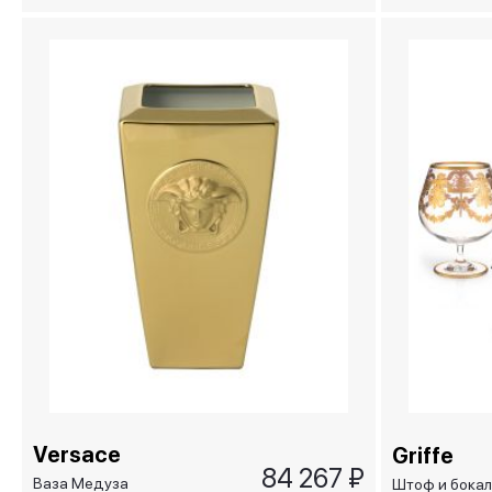
см
Versace
Griffe
84 267 ₽
Ваза Медуза
Штоф и бокал