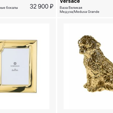
Versace
32 900 ₽
ные бокалы
Ваза Великая
Медуза/Medusa Grande
ordeaux
золотая, 9 см
2 шт)