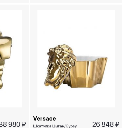
Grand Cru Gira e Rigira (2
шт)
Versace
38 980 ₽
26 848 ₽
Шкатулка Цыган/Gypsy