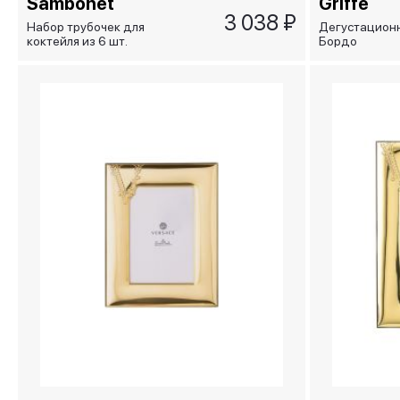
Sambonet
Griffe
3 038 ₽
Набор трубочек для
Дегустацион
коктейля из 6 шт.
Бордо
Смешивай и играй/
крутящиеся/B
Mix&Play, золотой
Gira e Rigira (