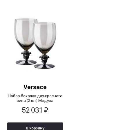
Versace
Набор бокалов для красного
вина (2 шт) Медуза
дымчатая 2-е
52 031 ₽
издание/Medusa Lumiere
2nd Edition Haze
В корзину