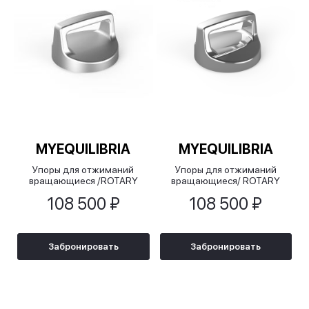
MYEQUILIBRIA
MYEQUILIBRIA
Упоры для отжиманий
Упоры для отжиманий
вращающиеся /ROTARY
вращающиеся/ ROTARY
PUSH UР, хром матовый
PUSH UР, хром (2шт), 6 кг
108 500 ₽
108 500 ₽
(2шт), 6 кг
Забронировать
Забронировать