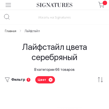
Skip
to
Content
Главная
Лайфстайл
Лайфстайл цвета
серебряный
В категории 66 товаров
Фильтр
Цвет
1